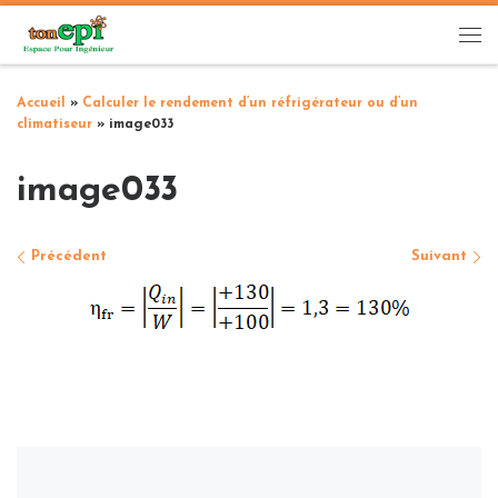
Passer au contenu
Me
Accueil
»
Calculer le rendement d’un réfrigérateur ou d’un
climatiseur
»
image033
image033
Navigation des images
Précédent
Suivant