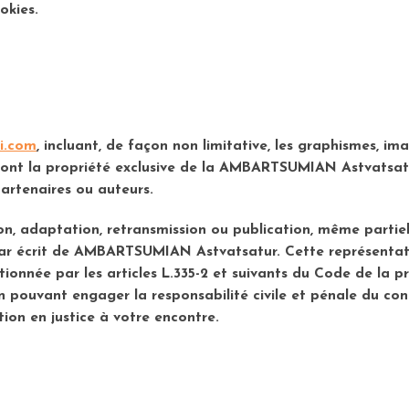
okies.
i.com
, incluant, de façon non limitative, les graphismes, ima
e sont la propriété exclusive de la AMBARTSUMIAN Astvatsat
artenaires ou auteurs.
on, adaptation, retransmission ou publication, même partiel
s par écrit de AMBARTSUMIAN Astvatsatur. Cette représenta
ionnée par les articles L.335-2 et suivants du Code de la pr
n pouvant engager la responsabilité civile et pénale du cont
ion en justice à votre encontre.