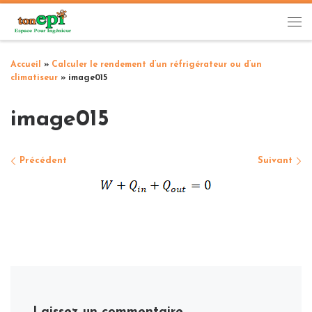
Passer au contenu
Me
Accueil
»
Calculer le rendement d’un réfrigérateur ou d’un
climatiseur
»
image015
image015
Navigation des images
Précédent
Suivant