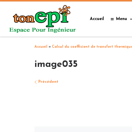
Passer au contenu
Accueil
Menu
Accueil
»
Calcul du coefficient de transfert thermiqu
image035
Navigation des images
Précédent