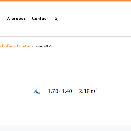
À propos
Contact
e U d’une fenêtre
»
image035