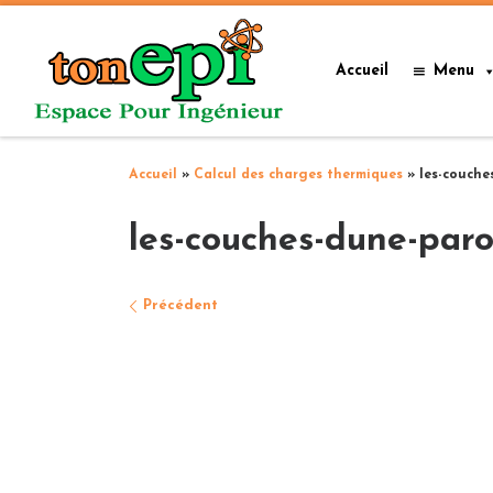
Passer au contenu
Accueil
Menu
Accueil
»
Calcul des charges thermiques
»
les-couche
les-couches-dune-paro
Navigation des images
Précédent