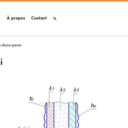
À propos
Contact
s-dune-paroi
i