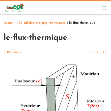
Passer au contenu
Me
Accueil
»
Calcul des charges thermiques
»
le-flux-thermique
le-flux-thermique
Navigation des images
Précédent
Suivant