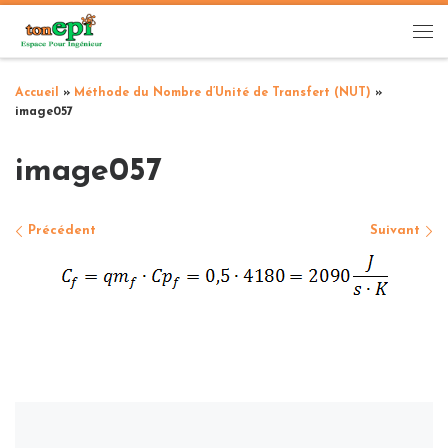
Passer au contenu
Me
Accueil
»
Méthode du Nombre d’Unité de Transfert (NUT)
»
image057
image057
Navigation des images
Précédent
Suivant