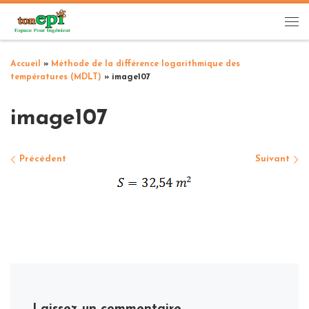
Passer au contenu
Me
Accueil
»
Méthode de la différence logarithmique des
températures (MDLT)
»
image107
image107
Navigation des images
Précédent
Suivant