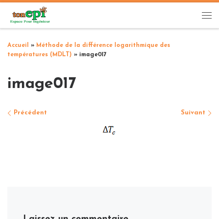
Passer au contenu
Me
Accueil
»
Méthode de la différence logarithmique des
températures (MDLT)
»
image017
image017
Navigation des images
Précédent
Suivant