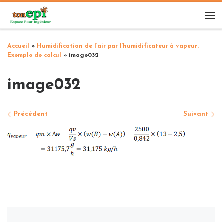
Passer au contenu
Me
Accueil
»
Humidification de l’air par l’humidificateur à vapeur.
Exemple de calcul
»
image032
image032
Navigation des images
Précédent
Suivant