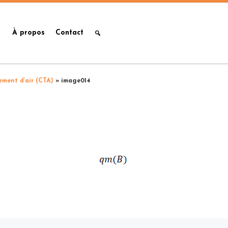
À propos
Contact
ement d’air (CTA)
»
image014