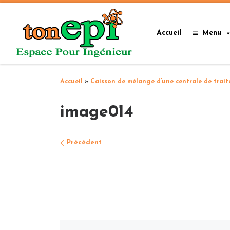
Passer au contenu
Accueil
Menu
Accueil
»
Caisson de mélange d’une centrale de trait
image014
Navigation des images
Précédent