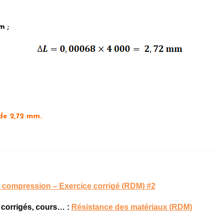
m ;
de 2,72 mm.
 compression – Exercice corrigé (RDM) #2
s corrigés, cours… :
Résistance des matériaux (RDM)