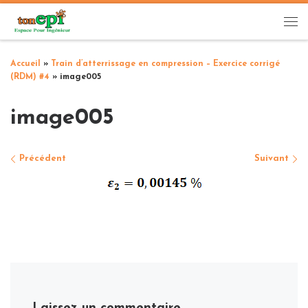
Passer au contenu
Me
Accueil
»
Train d’atterrissage en compression – Exercice corrigé
(RDM) #4
»
image005
image005
Navigation des images
Précédent
Suivant