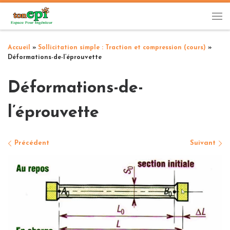
Passer au contenu
Me
Accueil
»
Sollicitation simple : Traction et compression (cours)
»
Déformations-de-l’éprouvette
Déformations-de-
l’éprouvette
Navigation des images
Précédent
Suivant