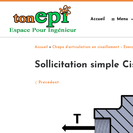
Passer au contenu
Accueil
Menu
Accueil
»
Chape d’articulation en cisaillement – Exer
Sollicitation simple C
Navigation des images
Précédent